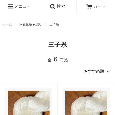
メニュー
検索
カート
ホーム
家蚕生糸 双撚り
三子糸
三子糸
6
全
商品