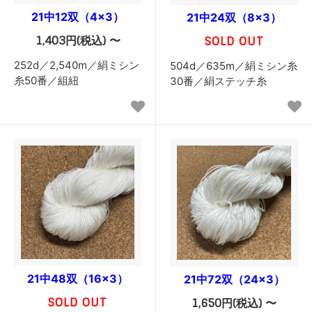
21中12双（4×3）
21中24双（8×3）
1,403円(税込) 〜
SOLD OUT
252d／2,540m／絹ミシン
504d／635m／絹ミシン糸
糸50番／組紐
30番／絹ステッチ糸
21中48双（16×3）
21中72双（24×3）
SOLD OUT
1,650円(税込) 〜