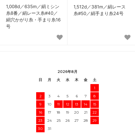
1,008d／635m／絹ミシン
1,512d／381m／絹レース
糸8番／絹レース糸#40／
糸#50／絹手まり糸24号
絹穴かがり糸・手まり糸16
号
2026年8月
日
月
火
水
木
金
土
1
2
3
4
5
6
7
8
9
10
11
12
13
14
15
16
17
18
19
20
21
22
23
24
25
26
27
28
29
30
31