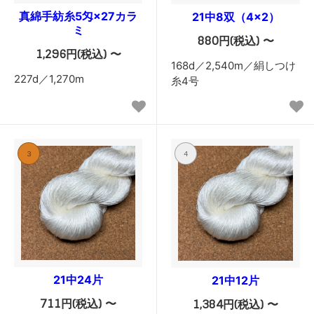
真綿手紡糸5匁×27カラ
21中8双（4×2）
ミ
880円(税込) 〜
1,296円(税込) 〜
168d／2,540m／絹しつけ
227d／1,270m
糸4号
3
4
21中24片
21中12片
711円(税込) 〜
1,384円(税込) 〜