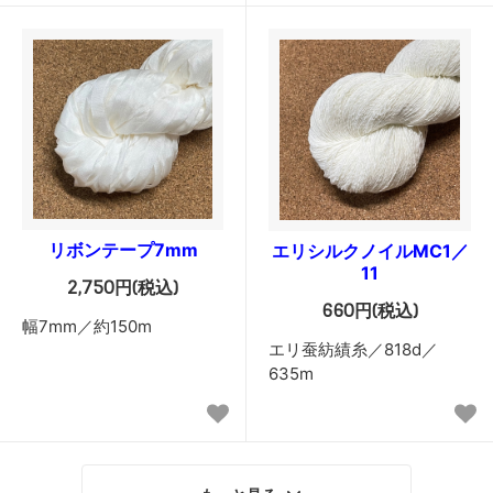
リボンテープ7mm
エリシルクノイルMC1／
11
2,750円(税込)
660円(税込)
幅7mm／約150m
エリ蚕紡績糸／818d／
635m