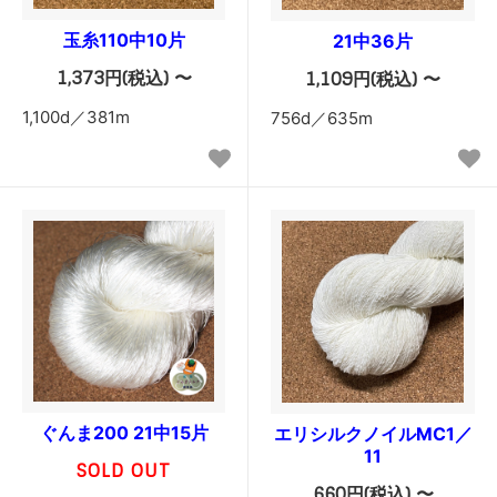
玉糸110中10片
21中36片
1,373円(税込) 〜
1,109円(税込) 〜
1,100d／381m
756d／635m
ぐんま200 21中15片
エリシルクノイルMC1／
11
SOLD OUT
660円(税込) 〜