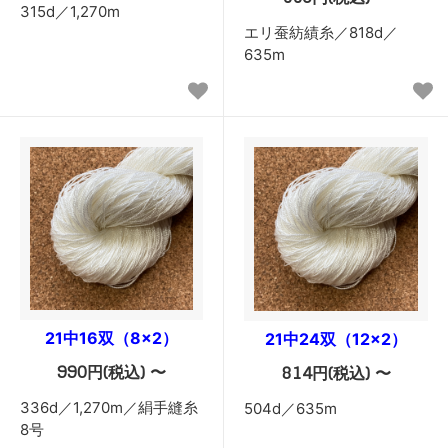
315d／1,270m
エリ蚕紡績糸／818d／
635m
21中16双（8×2）
21中24双（12×2）
990円(税込) 〜
814円(税込) 〜
336d／1,270m／絹手縫糸
504d／635m
8号