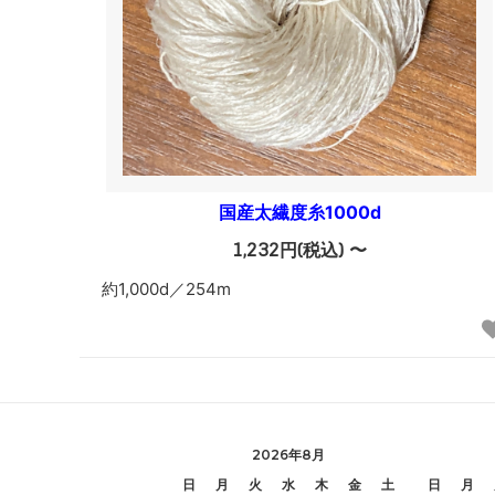
国産太繊度糸1000d
1,232円(税込) 〜
約1,000d／254m
2026年8月
日
月
火
水
木
金
土
日
月