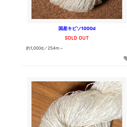
国産キビソ1000d
SOLD OUT
約1,000d／254m～