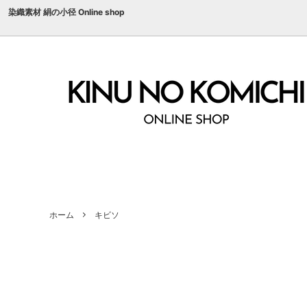
染織素材 絹の小径 Online shop
家蚕生糸 片撚り
国産絹糸
家蚕生
ぐんま
キビソ
組紐用絹糸
野蚕糸
色糸
絹紡績糸
意匠撚
ホーム
キビソ