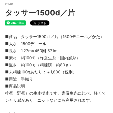
C240
タッサー1500d／片
■商品：タッサー1500ｄ／片（1500デニール／かた）
■太さ：1500デニール
■長さ：1.27m×450回 571m
■素材：絹100％（柞蚕生糸・国内撚糸）
■重さ：約100ｇ（精練済：約80ｇ）
■未精練100gあたり：￥1,800（税別）
■用途：手織り
■商品説明：
柞蚕（野蚕）の生糸撚糸です。家蚕生糸に比べ、軽くて
シャリ感があり、ニットなどにも利用されます。