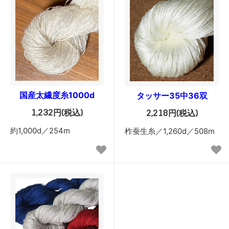
国産太繊度糸1000d
タッサー35中36双
1,232円(税込)
2,218円(税込)
約1,000d／254m
柞蚕生糸／1,260d／508m