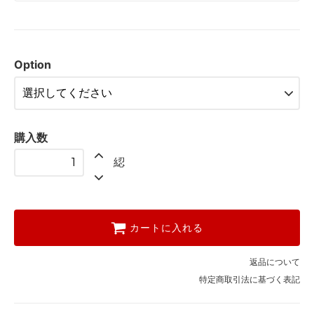
未精練
1,980円(税込)
在庫 29 綛
Option
精練済
2,200円(税込)
在庫 9 綛
購入数
綛
カートに入れる
返品について
特定商取引法に基づく表記